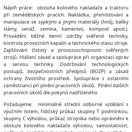
Náplň práce: obsluha kolového nakladače a traktoru
při zemědělských pracích. Nakládka, přemísťování a
manipulace se sypkými a jinými materiály (hnůj, balíky
slámy, senáž, zemina, kamenivo, kompost apod.).
Provádění běžné denní údržby svěřené techniky,
kontrola provozních kapalin a technického stavu stroje.
Zajišťování čistoty a provozuschopnosti svěřených
strojů. Hlášení závad a spolupráce při organizaci oprav
a servisu techniky. Dodržování technologických
postupů, bezpečnostních předpisů (BOZP) a zásad
ochrany životního prostředí. Spolupráce s ostatními
zaměstnanci při plnění pracovních úkolů. Plnění dalších
pracovních úkolů dle pokynů nadřízeného
Požadujeme: minimálně střední odborné vzdělání s
výučním listem, řidičský průkaz skupiny T podmínkou,
skupiny C výhodou, průkaz strojníka nebo oprávnění k
obsluze kolového nakladače výhodou, samostatnost,