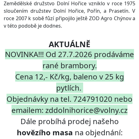
Zemědělské družstvo Dolní Hořice vzniklo v roce 1975
sloučením družstev Dolní Hořice, Pořín, a Prasetín. V
roce 2007 k sobě fůzí připojilo ještě ZOD Agro Chýnov a
v této podobě je dodnes.
AKTUÁLNĚ
NOVINKA!!! Od 27.7.2026 prodáváme
rané brambory.
Cena 12,- Kč/kg, baleno v 25 kg
pytlích.
Objednávky na tel. 724791020 nebo
emailem: zddolnihorice@volny.cz
Dále probíhá
prodej našeho
hovězího masa
na objednání: