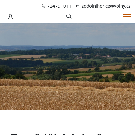
724791011
zddolnihorice@volny.cz
Hledání
Me