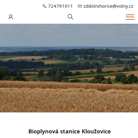
724791011
zddolnihorice@volny.cz
Hledání
Me
Bioplynová stanice Kloužovice