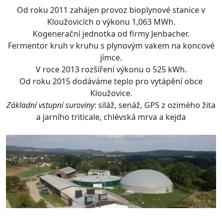
Od roku 2011 zahájen provoz bioplynové stanice v
Kloužovicích o výkonu 1,063 MWh.
Kogenerační jednotka od firmy Jenbacher.
Fermentor kruh v kruhu s plynovým vakem na koncové
jímce.
V roce 2013 rozšíření výkonu o 525 kWh.
Od roku 2015 dodáváme teplo pro vytápění obce
Kloužovice.
Základní vstupní suroviny
: siláž, senáž, GPS z ozimého žita
a jarního triticale, chlévská mrva a kejda