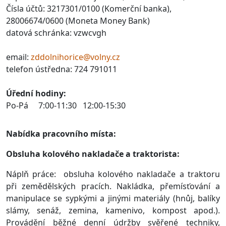
Čísla účtů: 3217301/0100 (Komerční banka),
28006674/0600 (Moneta Money Bank)
datová schránka: vzwcvgh
email:
zddolnihorice@volny.cz
telefon ústředna: 724 791011
Úřední hodiny:
Po-Pá 7:00-11:30 12:00-15:30
Nabídka pracovního místa:
Obsluha kolového nakladače a traktorista:
Náplň práce: obsluha kolového nakladače a traktoru
při zemědělských pracích. Nakládka, přemísťování a
manipulace se sypkými a jinými materiály (hnůj, balíky
slámy, senáž, zemina, kamenivo, kompost apod.).
Provádění běžné denní údržby svěřené techniky,