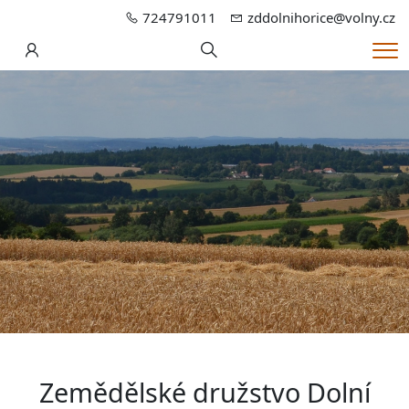
724791011
zddolnihorice@volny.cz
Hledání
Me
Zemědělské družstvo Dolní