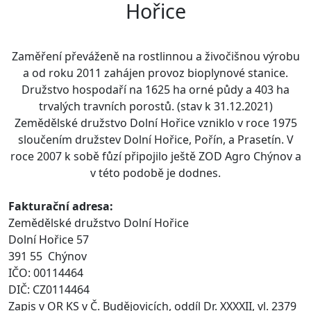
Hořice
Zaměření převáženě na rostlinnou a živočišnou výrobu
a od roku 2011 zahájen provoz bioplynové stanice.
Družstvo hospodaří na 1625 ha orné půdy a 403 ha
trvalých travních porostů. (stav k 31.12.2021)
Zemědělské družstvo Dolní Hořice vzniklo v roce 1975
sloučením družstev Dolní Hořice, Pořín, a Prasetín. V
roce 2007 k sobě fůzí připojilo ještě ZOD Agro Chýnov a
v této podobě je dodnes.
Fakturační adresa:
Zemědělské družstvo Dolní Hořice
Dolní Hořice 57
391 55 Chýnov
IČO: 00114464
DIČ: CZ0114464
Zapis v OR KS v Č. Budějovicích, oddíl Dr. XXXXII, vl. 2379