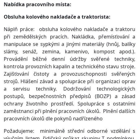
Nabídka pracovního místa:
Obsluha kolového nakladače a traktorista:
Náplň práce: obsluha kolového nakladače a traktoru
při zemědělských pracích. Nakládka, přemísťování a
manipulace se sypkými a jinými materiály (hnůj, balíky
slámy, senáž, zemina, kamenivo, kompost apod.).
Provádění běžné denní údržby svěřené techniky,
kontrola provozních kapalin a technického stavu stroje.
Zajišťování čistoty a provozuschopnosti svěřených
strojů. Hlášení závad a spolupráce při organizaci oprav
a servisu techniky. Dodržování technologických
postupů, bezpečnostních předpisů (BOZP) a zásad
ochrany životního prostředí. Spolupráce s ostatními
zaměstnanci při plnění pracovních úkolů. Plnění dalších
pracovních úkolů dle pokynů nadřízeného
Požadujeme: minimálně střední odborné vzdělání s
výučním listem, řidičský průkaz skupiny T podmínkou,