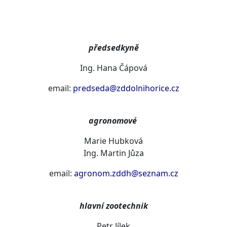
předsedkyně
Ing. Hana Čápová
email:
predseda@zddolnihorice.cz
agronomové
Marie Hubková
Ing. Martin Jůza
email:
agronom.zddh@seznam.cz
hlavní zootechnik
Petr Jílek