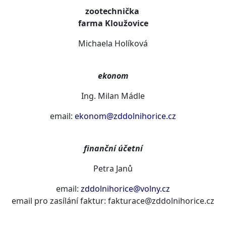
zootechnička
farma Kloužovice
Michaela Holíková
ekonom
Ing. Milan Mádle
email:
ekonom@zddolnihorice.cz
finanční účetní
Petra Janů
email:
zddolnihorice@volny.cz
email pro zasílání faktur: fakturace@zddolnihorice.cz