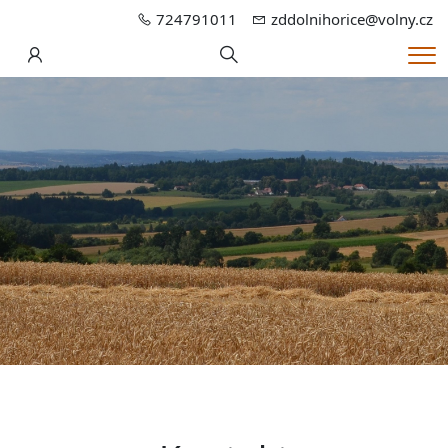
724791011
zddolnihorice@volny.cz
Hledání
Me