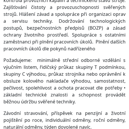
kontrola provozních kapalin a technického stavu stroje.
Zajišťování čistoty a provozuschopnosti svěřených
strojů. Hlášení závad a spolupráce při organizaci oprav
a servisu techniky. Dodržování technologických
postupů, bezpečnostních předpisů (BOZP) a zásad
ochrany životního prostředí. Spolupráce s ostatními
zaměstnanci při plnění pracovních úkolů. Plnění dalších
pracovních úkolů dle pokynů nadřízeného
Požadujeme: minimálně střední odborné vzdělání s
výučním listem, řidičský průkaz skupiny T podmínkou,
skupiny C výhodou, průkaz strojníka nebo oprávnění k
obsluze kolového nakladače výhodou, samostatnost,
pečlivost, spolehlivost a ochota pracovat dle potřeby •
základní technické znalosti a schopnost provádět
běžnou údržbu svěřené techniky.
Závodní stravování, příspěvek na penzijní a životní
pojištění po roce, individuální odměny, roční odměny,
naturální odměny, týden dovolené navíc.