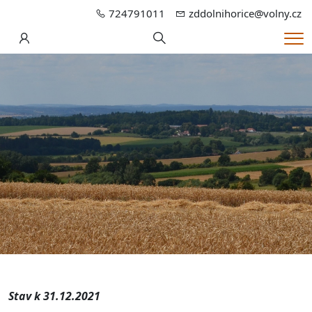
724791011
zddolnihorice@volny.cz
Hledání
Me
Stav k 31.12.2021