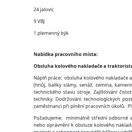
24 jalovic
9 VBJ
1 plemenný býk
Nabídka pracovního místa:
Obsluha kolového nakladače a traktorist
Náplň práce: obsluha kolového nakladače a 
(hnůj, balíky slámy, senáž, zemina, kamen
technického stavu stroje. Zajišťování čist
techniky. Dodržování technologických pos
zaměstnanci při plnění pracovních úkolů. P
Požadujeme: minimálně střední odborné vzd
nebo oprávnění k obsluze kolového nakladač