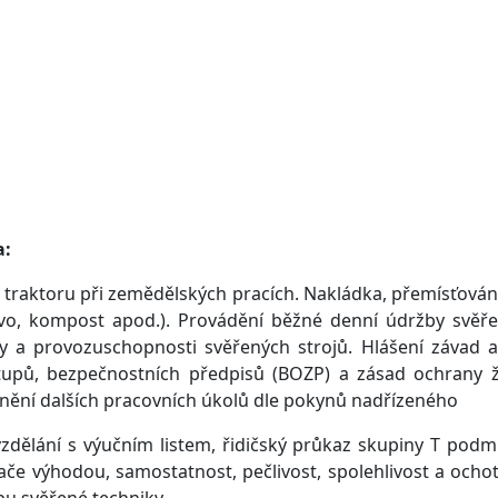
a:
traktoru při zemědělských pracích. Nakládka, přemísťování
ivo, kompost apod.). Provádění běžné denní údržby svěře
oty a provozuschopnosti svěřených strojů. Hlášení závad 
tupů, bezpečnostních předpisů (BOZP) a zásad ochrany ži
lnění dalších pracovních úkolů dle pokynů nadřízeného
ělání s výučním listem, řidičský průkaz skupiny T podm
e výhodou, samostatnost, pečlivost, spolehlivost a ochot