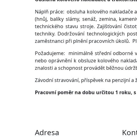
Náplň práce: obsluha kolového nakladače a 
(hnůj, balíky slámy, senáž, zemina, kamen
technického stavu stroje. Zajišťování čist
techniky. Dodržování technologických pos
zaměstnanci při plnění pracovních úkolů. P
Požadujeme: minimálně střední odborné vzd
nebo oprávnění k obsluze kolového nakladač
znalosti a schopnost provádět běžnou údržb
Závodní stravování, příspěvek na penzijní a 
Pracovní poměr na dobu určitou 1 roku, 
Adresa
Kon