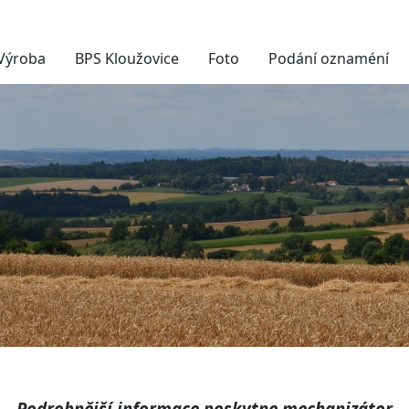
Výroba
BPS Kloužovice
Foto
Podání oznaméní
Podrobnější informace poskytne mechanizátor