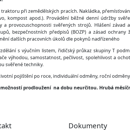
traktoru při zemědělských pracích. Nakládka, přemísťování
ivo, kompost apod.). Provádění běžné denní údržby svěře
oty a provozuschopnosti svěřených strojů. Hlášení závad 
tupů, bezpečnostních předpisů (BOZP) a zásad ochrany ži
lnění dalších pracovních úkolů dle pokynů nadřízeného
ělání s výučním listem, řidičský průkaz skupiny T podm
e výhodou, samostatnost, pečlivost, spolehlivost a ochot
u svěřené techniky.
životní pojištění po roce, individuální odměny, roční odměn
s možností prodloužení na dobu neurčitou. Hrubá měsíčn
takt
Dokumenty