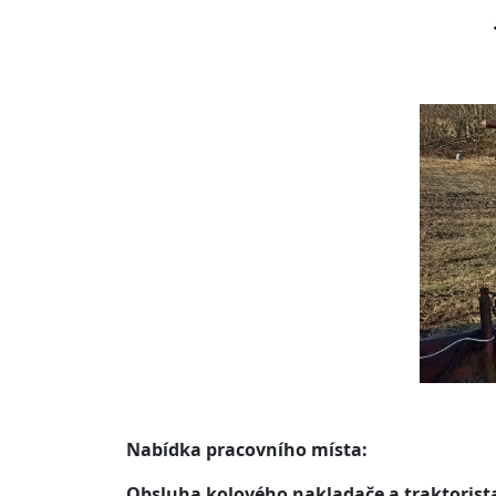
Nabídka pracovního místa:
Obsluha kolového nakladače a traktorist