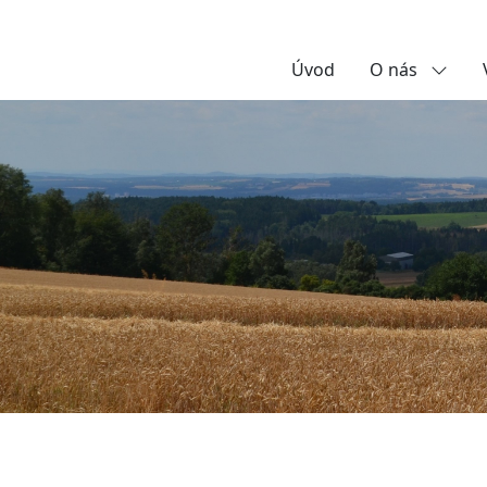
Úvod
O nás