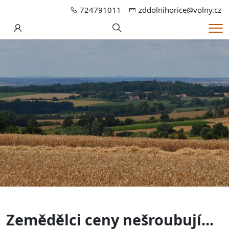
724791011
zddolnihorice@volny.cz
Hledání
Me
Zemědělci ceny nešroubují...