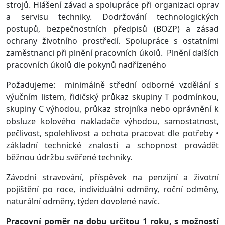
strojů. Hlášení závad a spolupráce při organizaci oprav
a servisu techniky. Dodržování technologických
postupů, bezpečnostních předpisů (BOZP) a zásad
ochrany životního prostředí. Spolupráce s ostatními
zaměstnanci při plnění pracovních úkolů. Plnění dalších
pracovních úkolů dle pokynů nadřízeného
Požadujeme: minimálně střední odborné vzdělání s
výučním listem, řidičský průkaz skupiny T podmínkou,
skupiny C výhodou, průkaz strojníka nebo oprávnění k
obsluze kolového nakladače výhodou, samostatnost,
pečlivost, spolehlivost a ochota pracovat dle potřeby •
základní technické znalosti a schopnost provádět
běžnou údržbu svěřené techniky.
Závodní stravování, příspěvek na penzijní a životní
pojištění po roce, individuální odměny, roční odměny,
naturální odměny, týden dovolené navíc.
Pracovní poměr na dobu určitou 1 roku, s možností