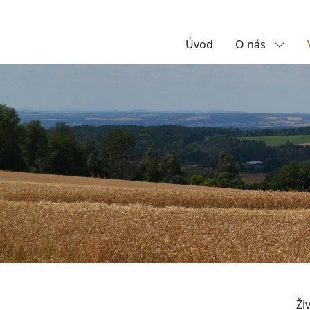
Úvod
O nás
Ži