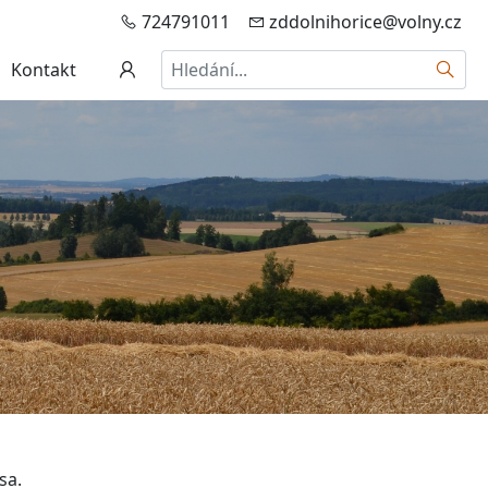
724791011
zddolnihorice@volny.cz
Hledat
Kontakt
sa.