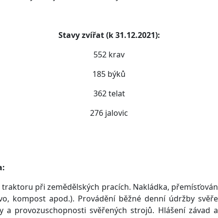
Stavy zvířat (k 31.12.2021):
552 krav
185 býků
362 telat
276 jalovic
a:
traktoru při zemědělských pracích. Nakládka, přemísťování
ivo, kompost apod.). Provádění běžné denní údržby svěře
oty a provozuschopnosti svěřených strojů. Hlášení závad 