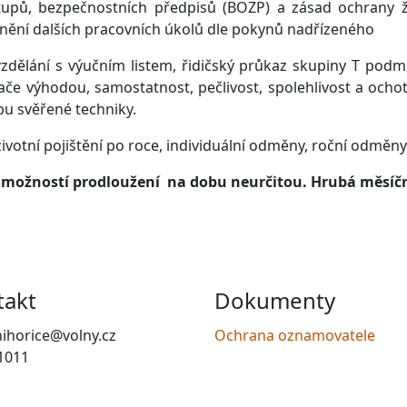
tupů, bezpečnostních předpisů (BOZP) a zásad ochrany ži
lnění dalších pracovních úkolů dle pokynů nadřízeného
ělání s výučním listem, řidičský průkaz skupiny T podm
e výhodou, samostatnost, pečlivost, spolehlivost a ochot
u svěřené techniky.
životní pojištění po roce, individuální odměny, roční odměn
s možností prodloužení na dobu neurčitou. Hrubá měsíčn
takt
Dokumenty
ihorice@volny.cz
Ochrana oznamovatele
1011