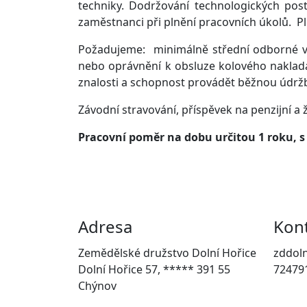
techniky. Dodržování technologických pos
zaměstnanci při plnění pracovních úkolů. P
Požadujeme: minimálně střední odborné vzd
nebo oprávnění k obsluze kolového nakladač
znalosti a schopnost provádět běžnou údržb
Závodní stravování, příspěvek na penzijní a 
Pracovní poměr na dobu určitou 1 roku, 
Adresa
Kon
Zemědělské družstvo Dolní Hořice
zddoln
Dolní Hořice 57, ***** 391 55
72479
Chýnov