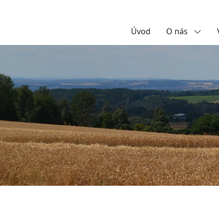
Úvod
O nás