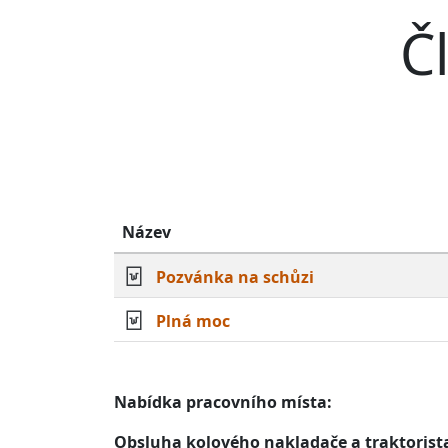
Č
Název
Pozvánka na schůzi
Plná moc
Nabídka pracovního místa:
Obsluha kolového nakladače a traktorist