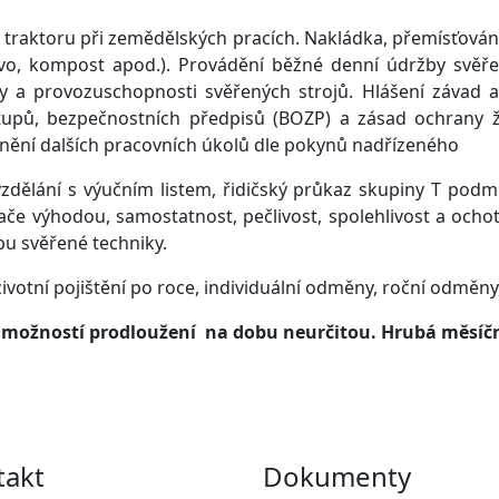
traktoru při zemědělských pracích. Nakládka, přemísťování
ivo, kompost apod.). Provádění běžné denní údržby svěře
oty a provozuschopnosti svěřených strojů. Hlášení závad 
tupů, bezpečnostních předpisů (BOZP) a zásad ochrany ži
lnění dalších pracovních úkolů dle pokynů nadřízeného
ělání s výučním listem, řidičský průkaz skupiny T podm
e výhodou, samostatnost, pečlivost, spolehlivost a ochot
u svěřené techniky.
životní pojištění po roce, individuální odměny, roční odměn
s možností prodloužení na dobu neurčitou. Hrubá měsíčn
takt
Dokumenty