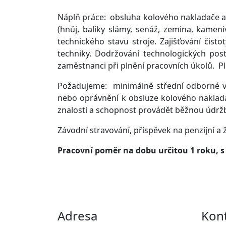
Náplň práce: obsluha kolového nakladače a 
(hnůj, balíky slámy, senáž, zemina, kamen
technického stavu stroje. Zajišťování čist
techniky. Dodržování technologických pos
zaměstnanci při plnění pracovních úkolů. P
Požadujeme: minimálně střední odborné vzd
nebo oprávnění k obsluze kolového nakladač
znalosti a schopnost provádět běžnou údržb
Závodní stravování, příspěvek na penzijní a 
Pracovní poměr na dobu určitou 1 roku, 
Adresa
Kon